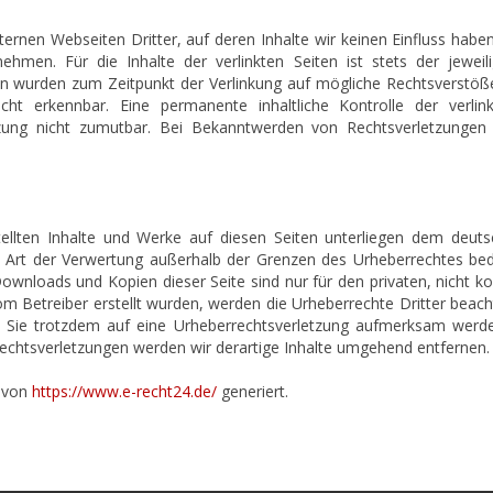
ternen Webseiten Dritter, auf deren Inhalte wir keinen Einfluss hab
hmen. Für die Inhalte der verlinkten Seiten ist stets der jeweil
iten wurden zum Zeitpunkt der Verlinkung auf mögliche Rechtsverstöß
cht erkennbar. Eine permanente inhaltliche Kontrolle der verli
tzung nicht zumutbar. Bei Bekanntwerden von Rechtsverletzunge
tellten Inhalte und Werke auf diesen Seiten unterliegen dem deutsc
e Art der Verwertung außerhalb der Grenzen des Urheberrechtes bed
 Downloads und Kopien dieser Seite sind nur für den privaten, nicht 
 vom Betreiber erstellt wurden, werden die Urheberrechte Dritter beac
en Sie trotzdem auf eine Urheberrechtsverletzung aufmerksam werd
chtsverletzungen werden wir derartige Inhalte umgehend entfernen.
e von
https://www.e-recht24.de/
generiert.